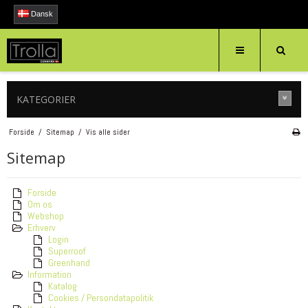
Dansk
KATEGORIER
Forside
/
Sitemap
/
Vis alle sider
Sitemap
Forside
Om os
Webshop
Erhverv
Login
Superroof
Greenhand
Information
Katalog
Cookies / Persondatapolitik