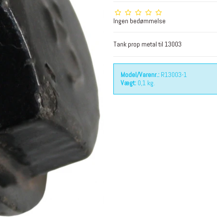
Ingen bedømmelse
Tank prop metal til 13003
Model/Varenr.:
R13003-1
Vægt:
0,1
kg.