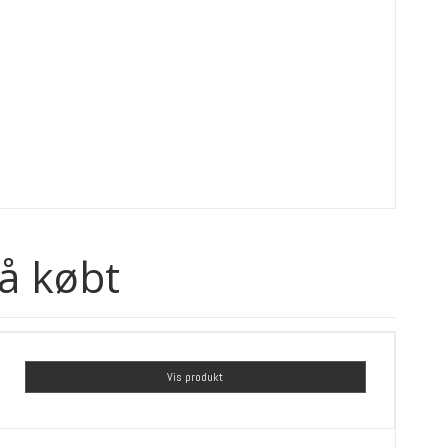
å købt
Vis produkt