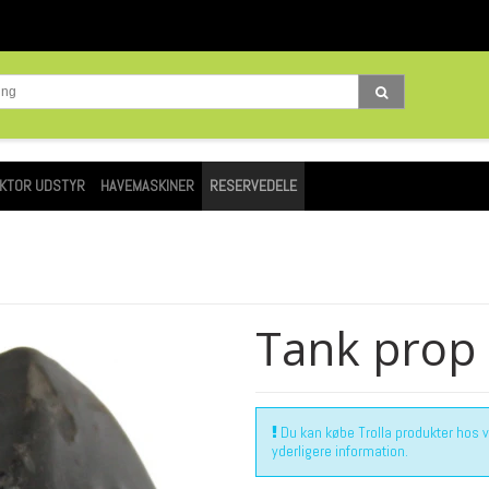
KTOR UDSTYR
HAVEMASKINER
RESERVEDELE
Tank prop
Du kan købe Trolla produkter hos vor
yderligere information.