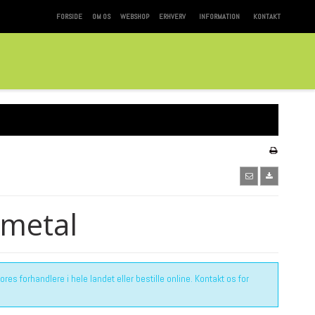
FORSIDE
OM OS
WEBSHOP
ERHVERV
INFORMATION
KONTAKT
 metal
es forhandlere i hele landet eller bestille online. Kontakt os for