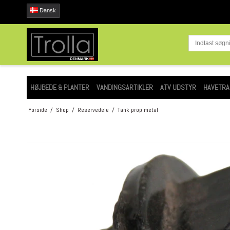
Dansk
HØJBEDE & PLANTER
VANDINGSARTIKLER
ATV UDSTYR
HAVETRA
Forside
/
Shop
/
Reservedele
/
Tank prop metal