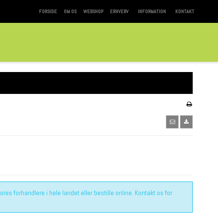
FORSIDE
OM OS
WEBSHOP
ERHVERV
INFORMATION
KONTAKT
es forhandlere i hele landet eller bestille online. Kontakt os for