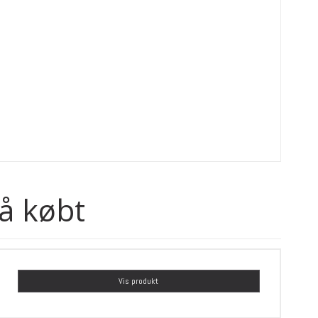
å købt
Vis produkt