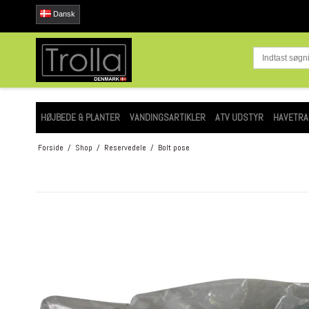
Dansk
HØJBEDE & PLANTER
VANDINGSARTIKLER
ATV UDSTYR
HAVETRA
Forside
/
Shop
/
Reservedele
/
Bolt pose