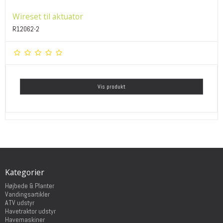
Wireset til aktuator
R12062-2
Vis produkt
Kategorier
Højbede & Planter
Vandingsartikler
ATV udstyr
Havetraktor udstyr
Havemaskiner