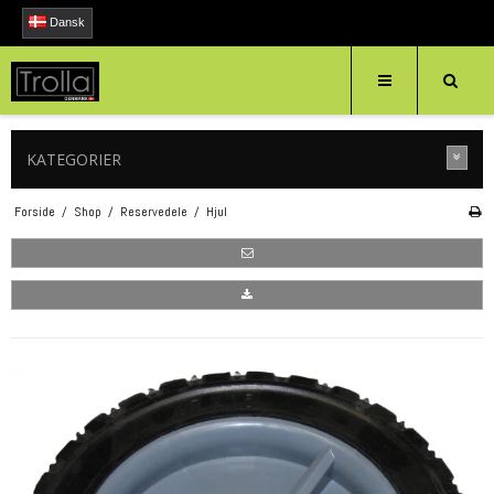
Dansk
KATEGORIER
Forside
/
Shop
/
Reservedele
/
Hjul