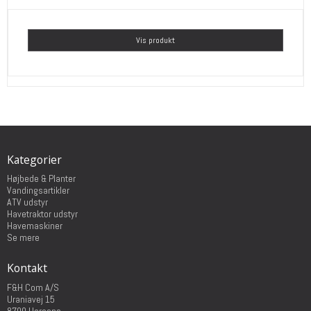
Vis produkt
Kategorier
Højbede & Planter
Vandingsartikler
ATV udstyr
Havetraktor udstyr
Havemaskiner
Se mere
Kontakt
F&H Com A/S
Uraniavej 15
8700 Horsens