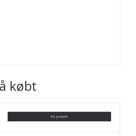
å købt
Vis produkt