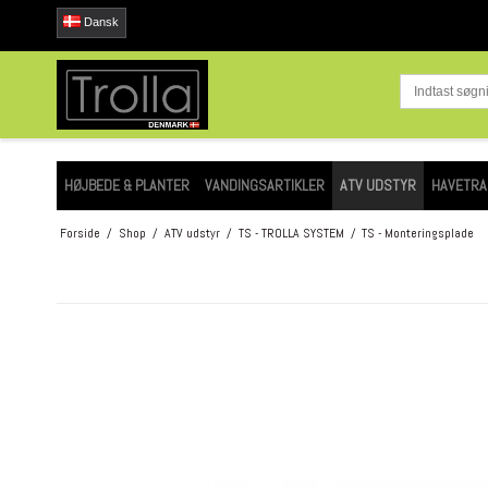
Dansk
HØJBEDE & PLANTER
VANDINGSARTIKLER
ATV UDSTYR
HAVETRA
Forside
/
Shop
/
ATV udstyr
/
TS - TROLLA SYSTEM
/
TS - Monteringsplade