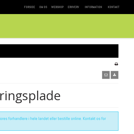
FORSIDE
OM OS
WEBSHOP
ERHVERV
INFORMATION
KONTAKT
ringsplade
es forhandlere i hele landet eller bestille online. Kontakt os for