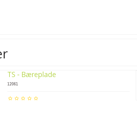
er
TS - Bæreplade
12061