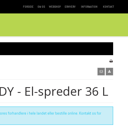
FORSIDE
OM OS
WEBSHOP
ERHVERV
INFORMATION
KONTAKT
DY - El-spreder 36 L
es forhandlere i hele landet eller bestille online. Kontakt os for