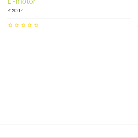
El-motor
R12021-1