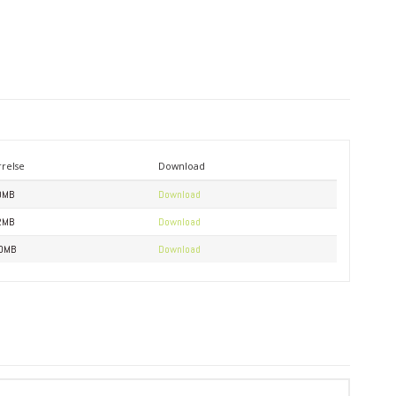
rrelse
Download
0MB
Download
2MB
Download
0MB
Download