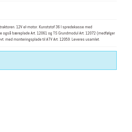
etraktoren. 12V el-motor. Kunststof 36 l spredekasse med
Se også bæreplade Art. 12061 og TS Grundmodul Art. 12072 (medfølger
 evt. med monteringsplade til ATV Art. 12059. Leveres usamlet.