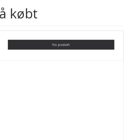
å købt
Vis produkt