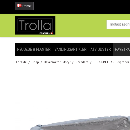
Dansk
HØJBEDE & PLANTER
VANDINGSARTIKLER
ATV UDSTYR
HAVETRA
Forside
/
Shop
/
Havetraktor udstyr
/
Spredere
/
TS - SPREADY - El-spreder