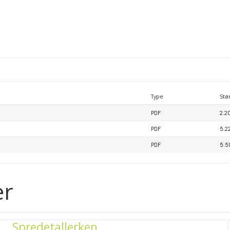
Type
Stø
PDF
2.2
PDF
5.2
PDF
5.5
er
Spredetallerken